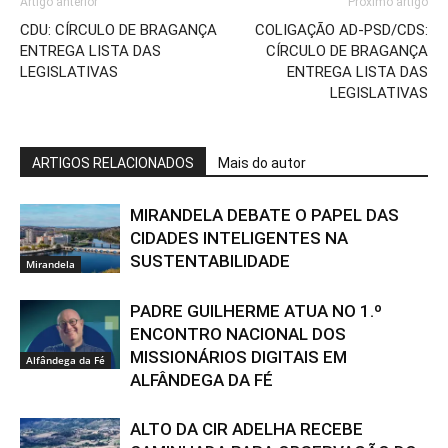
Artigo anterior
Próximo artigo
CDU: CÍRCULO DE BRAGANÇA
COLIGAÇÃO AD-PSD/CDS:
ENTREGA LISTA DAS
CÍRCULO DE BRAGANÇA
LEGISLATIVAS
ENTREGA LISTA DAS
LEGISLATIVAS
ARTIGOS RELACIONADOS
Mais do autor
MIRANDELA DEBATE O PAPEL DAS
CIDADES INTELIGENTES NA
SUSTENTABILIDADE
Mirandela
PADRE GUILHERME ATUA NO 1.º
ENCONTRO NACIONAL DOS
MISSIONÁRIOS DIGITAIS EM
Alfândega da Fé
ALFÂNDEGA DA FÉ
ALTO DA CIR ADELHA RECEBE