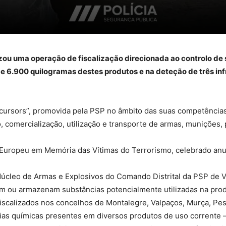
izou uma operação de fiscalização direcionada ao controlo de
e 6.900 quilogramas destes produtos e na deteção de três infr
cursors”, promovida pela PSP no âmbito das suas competências 
 comercialização, utilização e transporte de armas, munições, 
ia Europeu em Memória das Vítimas do Terrorismo, celebrado anua
Núcleo de Armas e Explosivos do Comando Distrital da PSP de Vil
 ou armazenam substâncias potencialmente utilizadas na produ
iscalizados nos concelhos de Montalegre, Valpaços, Murça, Pe
ias químicas presentes em diversos produtos de uso corrente —