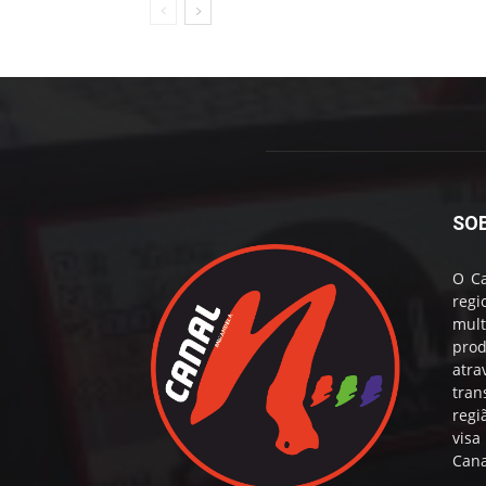
SO
O Ca
reg
mul
prod
atr
tran
regi
visa
Cana