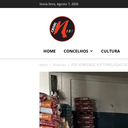
Sexta-feira, Agosto 7, 2026
Canal
N
–
Notícias
–
Trás-
HOME
CONCELHOS
CULTURA
os-
Montes
Início
Notícias
PSP APREENDE 6,9 TONELADAS DE
e
Alto
Douro