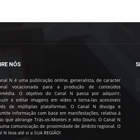
BRE NÓS
S
nal N é uma publicação online, generalista, de caracter
ional vocacionada para a produção de conteúdos
timédia. O objetivo do Canal N passa por adquirir,
uzir e editar imagens em vídeo e torna-las acessíveis
avés de múltiplas plataformas. O Canal N divulga e
smite informação com base em manifestações, relativa à
ão que abrange Trás-os-Montes e Alto Douro. O Canal N
 uma comunicação de proximidade de âmbito regional. O
l N leva até si a SUA REGIÃO!