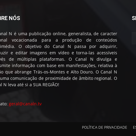
BRE NÓS
S
nal N é uma publicação online, generalista, de caracter
ional vocacionada para a produção de conteúdos
timédia. O objetivo do Canal N passa por adquirir,
uzir e editar imagens em vídeo e torna-las acessíveis
avés de múltiplas plataformas. O Canal N divulga e
smite informação com base em manifestações, relativa à
ão que abrange Trás-os-Montes e Alto Douro. O Canal N
 uma comunicação de proximidade de âmbito regional. O
l N leva até si a SUA REGIÃO!
ato:
geral@canaln.tv
POLÍTICA DE PRIVACIDADE
E