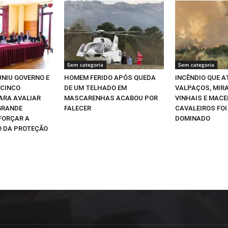
Sem categoria
Sem categoria
NIU GOVERNO E
HOMEM FERIDO APÓS QUEDA
INCÊNDIO QUE A
 CINCO
DE UM TELHADO EM
VALPAÇOS, MIR
ARA AVALIAR
MASCARENHAS ACABOU POR
VINHAIS E MACE
GRANDE
FALECER
CAVALEIROS FO
EFORÇAR A
DOMINADO
 DA PROTEÇÃO