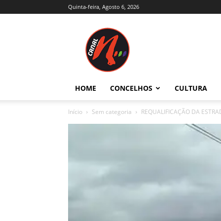
Quinta-feira, Agosto 6, 2026
Canal
N
–
Notícias
–
Trás-
HOME
CONCELHOS
CULTURA
os-
Montes
Início
Sem categoria
REQUALIFICAÇÃO DA ESTRADA
e
Alto
Douro