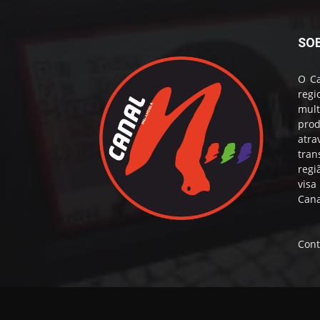
SO
O Ca
reg
mul
prod
atr
tran
regi
visa
Cana
Cont