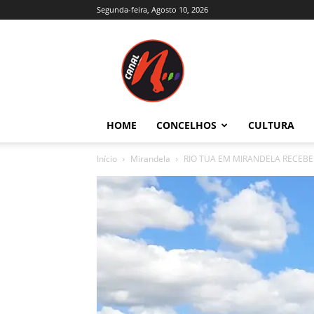
Segunda-feira, Agosto 10, 2026
Canal
N
–
Notícias
–
Trás-
HOME
CONCELHOS
CULTURA
os-
Montes
Início
Mirandela
RIO TUA EM MIRANDELA RECEB
e
Alto
Douro