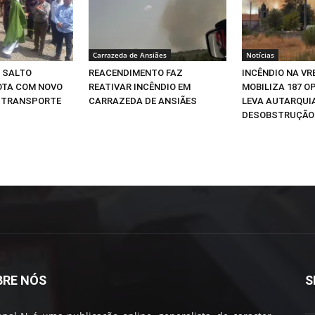
Carrazeda de Ansiães
Notícias
 SALTO
REACENDIMENTO FAZ
INCÊNDIO NA VR
OTA COM NOVO
REATIVAR INCÊNDIO EM
MOBILIZA 187 O
A TRANSPORTE
CARRAZEDA DE ANSIÃES
LEVA AUTARQUIA
DESOBSTRUÇÃO 
BRE NÓS
S