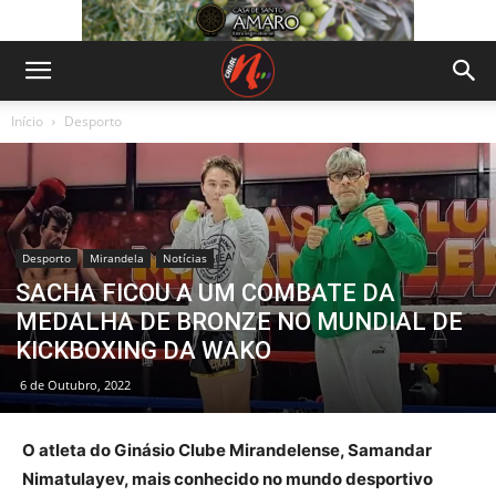
Início
Desporto
Desporto
Mirandela
Notícias
SACHA FICOU A UM COMBATE DA
MEDALHA DE BRONZE NO MUNDIAL DE
KICKBOXING DA WAKO
6 de Outubro, 2022
O atleta do Ginásio Clube Mirandelense, Samandar
Nimatulayev, mais conhecido no mundo desportivo