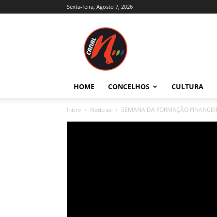
Sexta-feira, Agosto 7, 2026
Canal
N
–
Notícias
–
Trás-
HOME
CONCELHOS
CULTURA
os-
Montes
Início
Notícias
SEMANA DA FORMAÇÃO FINANCEIR
e
Alto
Douro