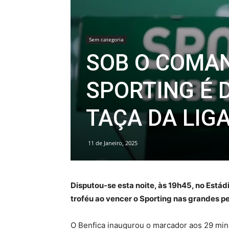
Sem categoria
SOB O COMAN
SPORTING É 
TAÇA DA LIG
11 de Janeiro, 2025
Disputou-se esta noite, às 19h45, no Estád
troféu ao vencer o Sporting nas grandes p
O Benfica inaugurou o marcador aos 29 min