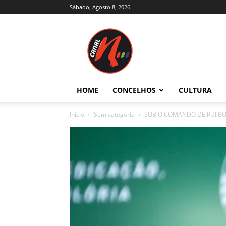
Sábado, Agosto 8, 2026
Canal
N
–
Notícias
–
Trás-
HOME
CONCELHOS
CULTURA
os-
Montes
Início
Sem categoria
SOB O COMANDO DE RUI BOR
e
Alto
Douro