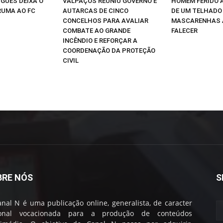
IGUES DEIXA O
VALPAÇOS REUNIU GOVERNO E
HOMEM FERIDO 
RUMA AO FC
AUTARCAS DE CINCO
DE UM TELHADO
CONCELHOS PARA AVALIAR
MASCARENHAS 
COMBATE AO GRANDE
FALECER
INCÊNDIO E REFORÇAR A
COORDENAÇÃO DA PROTEÇÃO
CIVIL
BRE NÓS
S
nal N é uma publicação online, generalista, de caracter
ional vocacionada para a produção de conteúdos