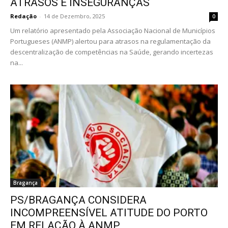
ATRASOS E INSEGURANÇAS
Redação
-
14 de Dezembro, 2025
0
Um relatório apresentado pela Associação Nacional de Municípios
Portugueses (ANMP) alertou para atrasos na regulamentação da
descentralização de competências na Saúde, gerando incertezas
na...
Bragança
PS/BRAGANÇA CONSIDERA
INCOMPREENSÍVEL ATITUDE DO PORTO
EM RELAÇÃO À ANMP