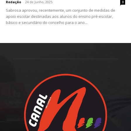
Redação
-
24 de Junho, 2025
0
Sabrosa aprovou, recentemente, um conjunto de medidas de
apoio escolar destinadas aos alunos do ensino pré-escolar,
básico e secundário do concelho para o ano...