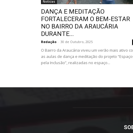
Notícias
DANÇA E MEDITAÇÃO
FORTALECERAM O BEM-ESTAR
NO BAIRRO DA ARAUCÁRIA
DURANTE...
Redação
-
30 de Outubro, 2025
O Bairro da Araucária viveu um verão mais ativo c
as aulas de dança e meditação do projeto “Espaço
pela Inclusão”, realizadas no espaço...
SO