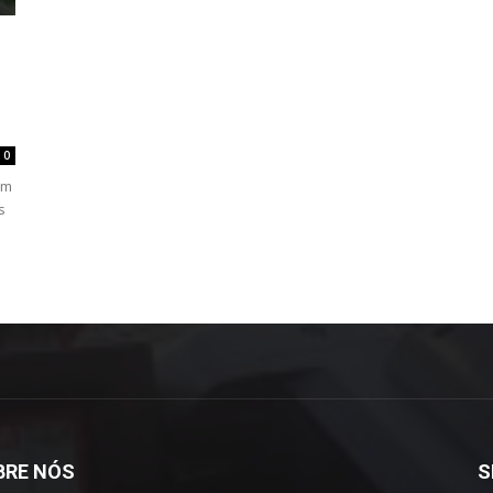
0
om
s
BRE NÓS
S