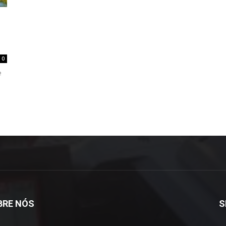
0
e
BRE NÓS
S