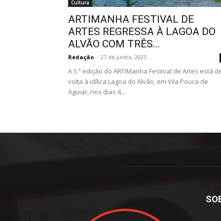
Cultura
ARTIMANHA FESTIVAL DE
ARTES REGRESSA À LAGOA DO
ALVÃO COM TRÊS...
Redação
-
27 de Junho, 2025
A 5.ª edição do ARTiManha Festival de Artes está d
volta à idílica Lagoa do Alvão, em Vila Pouca de
Aguiar, nos dias 4,...
SO