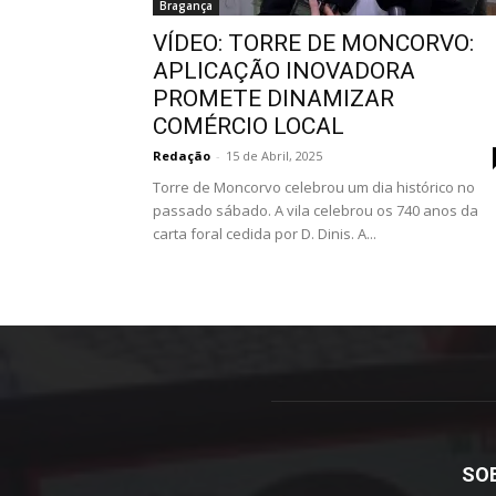
Bragança
VÍDEO: TORRE DE MONCORVO:
APLICAÇÃO INOVADORA
PROMETE DINAMIZAR
COMÉRCIO LOCAL
Redação
-
15 de Abril, 2025
Torre de Moncorvo celebrou um dia histórico no
passado sábado. A vila celebrou os 740 anos da
carta foral cedida por D. Dinis. A...
SO