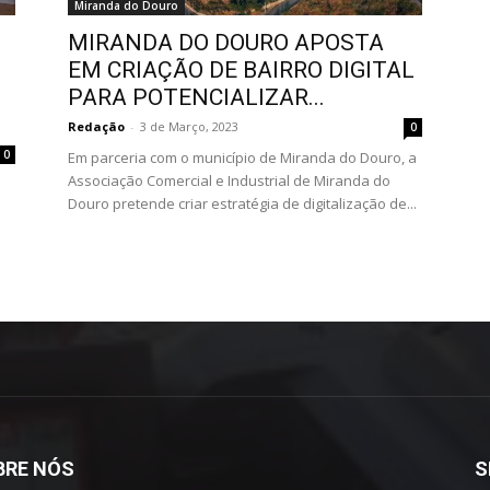
Miranda do Douro
MIRANDA DO DOURO APOSTA
EM CRIAÇÃO DE BAIRRO DIGITAL
PARA POTENCIALIZAR...
Redação
-
3 de Março, 2023
0
0
Em parceria com o município de Miranda do Douro, a
Associação Comercial e Industrial de Miranda do
Douro pretende criar estratégia de digitalização de...
BRE NÓS
S