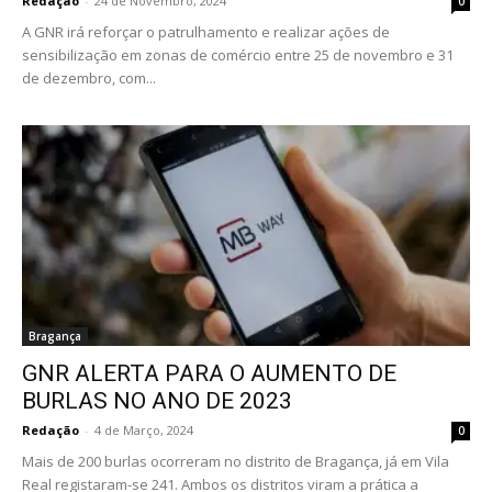
Redação
-
24 de Novembro, 2024
0
A GNR irá reforçar o patrulhamento e realizar ações de
sensibilização em zonas de comércio entre 25 de novembro e 31
de dezembro, com...
Bragança
GNR ALERTA PARA O AUMENTO DE
BURLAS NO ANO DE 2023
Redação
-
4 de Março, 2024
0
Mais de 200 burlas ocorreram no distrito de Bragança, já em Vila
Real registaram-se 241. Ambos os distritos viram a prática a