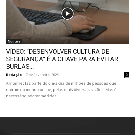
Notícias
VÍDEO: “DESENVOLVER CULTURA DE
SEGURANÇA” É A CHAVE PARA EVITAR
BURLAS...
Redação
-
7 de Fevereiro, 2023
0
A Internet faz parte do dia-a-dia de milhões de pessoas que
entram no mundo online, pelas mais diversas razões. Mas é
necessário adotar medidas...