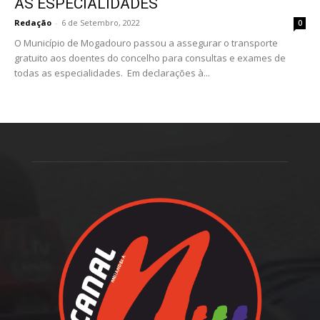
AS ESPECIALIDADES
Redação
-
6 de Setembro, 2022
0
O Município de Mogadouro passou a assegurar o transporte
gratuito aos doentes do concelho para consultas e exames de
todas as especialidades. Em declarações à...