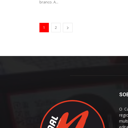
branco. A...
1
2
SO
O Ca
reg
mult
edit