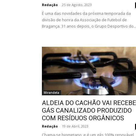
Redação
-
25 de Agosto, 2023
É uma das novidades da próxima temporada da
divisão de honra da Associação de Futebol de
Bragança. 31 anos depois, o Grupo Desportivo do..
Mirandela
ALDEIA DO CACHÃO VAI RECEB
GÁS CANALIZADO PRODUZIDO
COM RESÍDUOS ORGÂNICOS
Redação
-
19 de Abril, 2023
Chama-se biometano, e é um gás 100% renovável