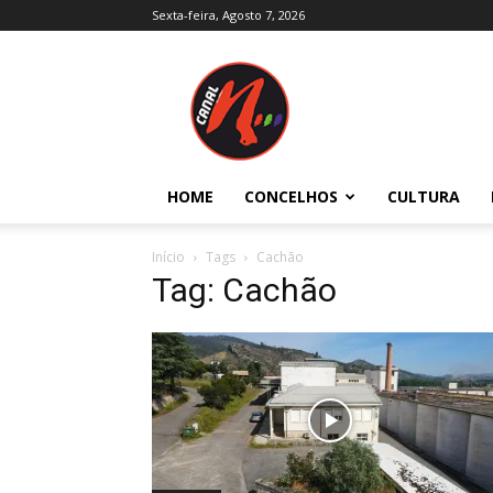
Sexta-feira, Agosto 7, 2026
Canal
N
–
Notícias
–
Trás-
HOME
CONCELHOS
CULTURA
os-
Montes
e
Início
Tags
Cachão
Alto
Tag: Cachão
Douro