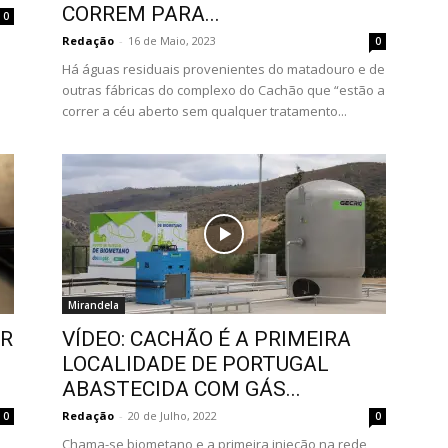
CORREM PARA...
0
Redação
-
16 de Maio, 2023
0
Há águas residuais provenientes do matadouro e de
.
outras fábricas do complexo do Cachão que “estão a
correr a céu aberto sem qualquer tratamento...
Mirandela
ER
VÍDEO: CACHÃO É A PRIMEIRA
LOCALIDADE DE PORTUGAL
ABASTECIDA COM GÁS...
Redação
-
20 de Julho, 2022
0
0
Chama-se biometano e a primeira injeção na rede