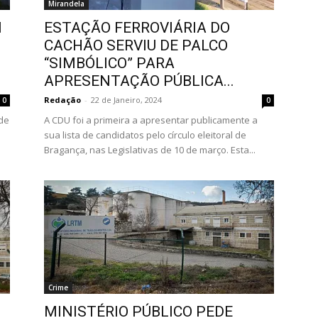
Mirandela
M
ESTAÇÃO FERROVIÁRIA DO
CACHÃO SERVIU DE PALCO
“SIMBÓLICO” PARA
APRESENTAÇÃO PÚBLICA...
Redação
-
22 de Janeiro, 2024
0
0
 de
A CDU foi a primeira a apresentar publicamente a
sua lista de candidatos pelo círculo eleitoral de
Bragança, nas Legislativas de 10 de março. Esta...
Crime
O
MINISTÉRIO PÚBLICO PEDE