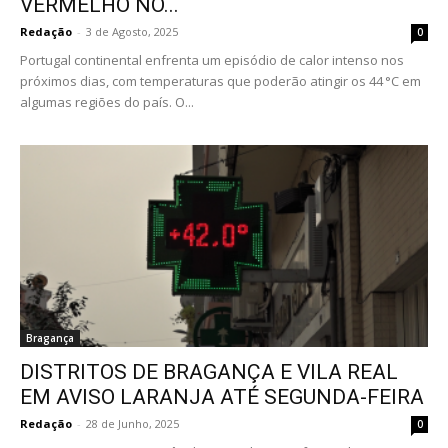
VERMELHO NO...
Redação
-
3 de Agosto, 2025
0
Portugal continental enfrenta um episódio de calor intenso nos
próximos dias, com temperaturas que poderão atingir os 44 °C em
algumas regiões do país. O...
Bragança
DISTRITOS DE BRAGANÇA E VILA REAL
EM AVISO LARANJA ATÉ SEGUNDA-FEIRA
Redação
-
28 de Junho, 2025
0