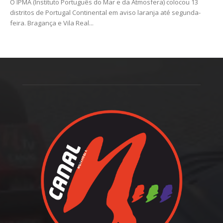
O IPMA (Instituto Português do Mar e da Atmosfera) colocou 13
distritos de Portugal Continental em aviso laranja até segunda-
feira. Bragança e Vila Real...