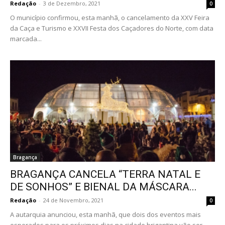
Redação
-
3 de Dezembro, 2021
0
O município confirmou, esta manhã, o cancelamento da XXV Feira
da Caça e Turismo e XXVII Festa dos Caçadores do Norte, com data
marcada...
Bragança
BRAGANÇA CANCELA “TERRA NATAL E
DE SONHOS” E BIENAL DA MÁSCARA...
Redação
-
24 de Novembro, 2021
0
A autarquia anunciou, esta manhã, que dois dos eventos mais
esperados para os próximos dias na cidade brigantina vão ser