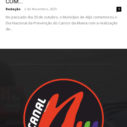
COM...
Redação
-
2 de Novembro, 2025
0
No passado dia 30 de outubro, o Município de Alijó comemorou o
Dia Nacional da Prevenção do Cancro da Mama com a realização
de...