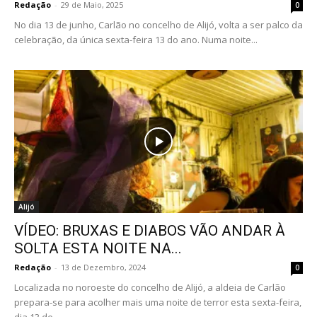
Redação
-
29 de Maio, 2025
0
No dia 13 de junho, Carlão no concelho de Alijó, volta a ser palco da
celebração, da única sexta-feira 13 do ano. Numa noite...
Alijó
VÍDEO: BRUXAS E DIABOS VÃO ANDAR À
SOLTA ESTA NOITE NA...
Redação
-
13 de Dezembro, 2024
0
Localizada no noroeste do concelho de Alijó, a aldeia de Carlão
prepara-se para acolher mais uma noite de terror esta sexta-feira,
dia 13 de...