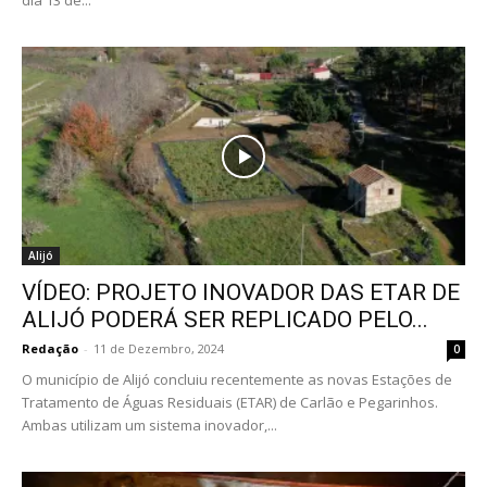
Alijó
VÍDEO: PROJETO INOVADOR DAS ETAR DE
ALIJÓ PODERÁ SER REPLICADO PELO...
Redação
-
11 de Dezembro, 2024
0
O município de Alijó concluiu recentemente as novas Estações de
Tratamento de Águas Residuais (ETAR) de Carlão e Pegarinhos.
Ambas utilizam um sistema inovador,...