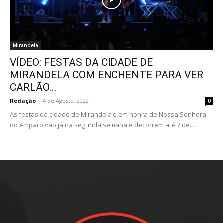
Mirandela
VÍDEO: FESTAS DA CIDADE DE
MIRANDELA COM ENCHENTE PARA VER
CARLÃO...
Redação
-
4 de Agosto, 2022
0
As festas da cidade de Mirandela e em honra de Nossa Senhora
do Amparo vão já na segunda semana e decorrem até 7 de...