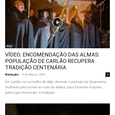
Alijó
VÍDEO. ENCOMENDAÇÃO DAS ALMAS:
POPULAÇÃO DE CARLÃO RECUPERA
TRADIÇÃO CENTENÁRIA
Redação
-
4 de Março, 2024
0
Em Carlão, no concelho de Alijó, durante o período da Quaresma,
mulheres percorrem as ruas da aldeia, para fazerem orações
pelos que morreram. A tradição...