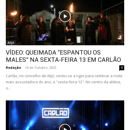
Alijó
VÍDEO: QUEIMADA “ESPANTOU OS
MALES” NA SEXTA-FEIRA 13 EM CARLÃO
Redação
-
14 de Outubro, 2023
0
Carlão, no concelho de Alijó, vestiu-se a rigor para celebrar a noite
mais assustadora do ano, a "sexta-feira 13". No centro da aldeia,
o...