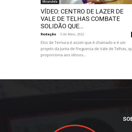
Mirandela
VÍDEO: CENTRO DE LAZER DE
VALE DE TELHAS COMBATE
SOLIDÃO QUE...
Redação
-
5 de Maio, 2022
Elos de Ternura é assim que é chamado e é um
projeto da Junta de Freguesia de Vale de Telhas, q
proporciona aos idosos...
SO