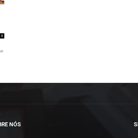
0
ue
BRE NÓS
S