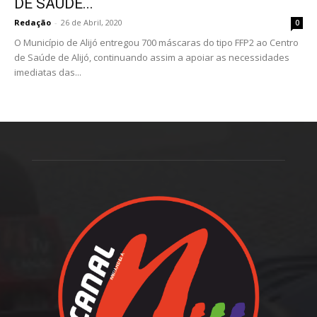
DE SAÚDE...
Redação
-
26 de Abril, 2020
0
O Município de Alijó entregou 700 máscaras do tipo FFP2 ao Centro
de Saúde de Alijó, continuando assim a apoiar as necessidades
imediatas das...