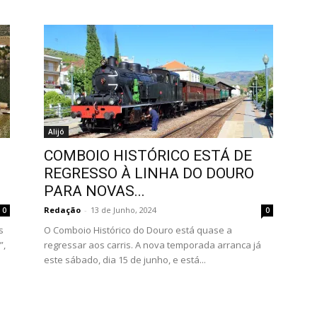
Alijó
COMBOIO HISTÓRICO ESTÁ DE
REGRESSO À LINHA DO DOURO
PARA NOVAS...
Redação
-
13 de Junho, 2024
0
0
s
O Comboio Histórico do Douro está quase a
”,
regressar aos carris. A nova temporada arranca já
este sábado, dia 15 de junho, e está...