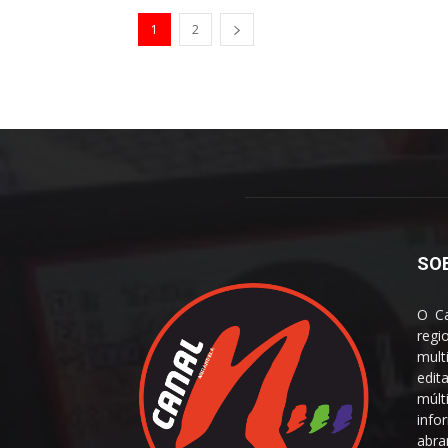
1
2
SO
O Ca
reg
mult
edit
múl
info
abra