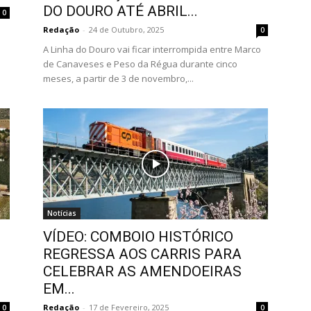
DO DOURO ATÉ ABRIL...
0
Redação
-
24 de Outubro, 2025
0
A Linha do Douro vai ficar interrompida entre Marco
de Canaveses e Peso da Régua durante cinco
meses, a partir de 3 de novembro,...
Notícias
VÍDEO: COMBOIO HISTÓRICO
REGRESSA AOS CARRIS PARA
CELEBRAR AS AMENDOEIRAS
EM...
Redação
-
17 de Fevereiro, 2025
0
0