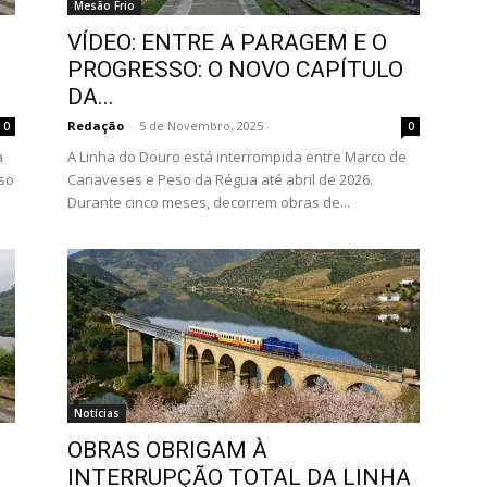
Mesão Frio
VÍDEO: ENTRE A PARAGEM E O
PROGRESSO: O NOVO CAPÍTULO
DA...
Redação
-
5 de Novembro, 2025
0
0
à
A Linha do Douro está interrompida entre Marco de
sso
Canaveses e Peso da Régua até abril de 2026.
Durante cinco meses, decorrem obras de...
Notícias
OBRAS OBRIGAM À
INTERRUPÇÃO TOTAL DA LINHA