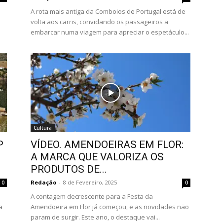
A rota mais antiga da Comboios de Portugal está de
volta aos carris, convidando os passageiros a
embarcar numa viagem para apreciar o espetáculo...
Cultura
P
VÍDEO. AMENDOEIRAS EM FLOR:
A MARCA QUE VALORIZA OS
PRODUTOS DE...
Redação
-
8 de Fevereiro, 2025
0
0
A contagem decrescente para a Festa da
a
Amendoeira em Flor já começou, e as novidades não
param de surgir. Este ano, o destaque vai...