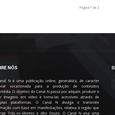
Página 1 de 2
BRE NÓS
S
nal N é uma publicação online, generalista, de caracter
ional vocacionada para a produção de conteúdos
imédia. O objetivo do Canal N passa por adquirir, produzir e
ar imagens em vídeo e torna-las acessíveis através de
tiplas plataformas. O Canal N divulga e transmite
rmação com base em manifestações, relativa à região que
nge Trás-os-Montes e Alto Douro. O Canal N visa uma