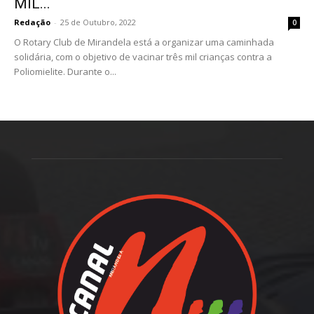
MIL...
Redação
-
25 de Outubro, 2022
0
O Rotary Club de Mirandela está a organizar uma caminhada
solidária, com o objetivo de vacinar três mil crianças contra a
Poliomielite. Durante o...