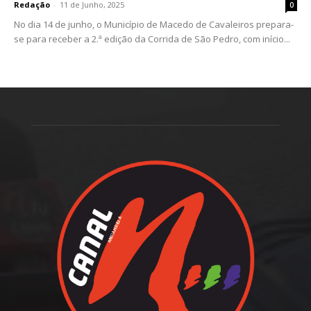
Redação
-
11 de Junho, 2025
0
No dia 14 de junho, o Município de Macedo de Cavaleiros prepara-
se para receber a 2.ª edição da Corrida de São Pedro, com início...