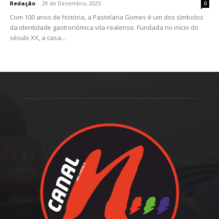
Redação
-
29 de Dezembro, 2025
0
Com 100 anos de história, a Pastelaria Gomes é um dos símbolos
da identidade gastronómica vila-realense. Fundada no início do
século XX, a casa...