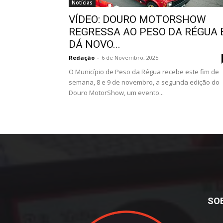
Notícias
VÍDEO: DOURO MOTORSHOW
REGRESSA AO PESO DA RÉGUA 
DÁ NOVO...
Redação
-
6 de Novembro, 2025
O Município de Peso da Régua recebe este fim de
semana, 8 e 9 de novembro, a segunda edição do
Douro MotorShow, um evento...
SO