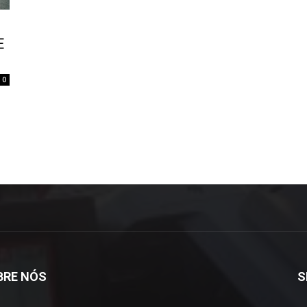
E
0
BRE NÓS
S