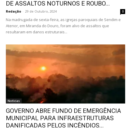
DE ASSALTOS NOTURNOS E ROUBO...
Redação
-
29 de Outubro, 2024
0
Na madrugada de sexta-feira, as igrejas paroquiais de Sendim e
Atenor, em Miranda do Douro, foram alvo de assaltos que
resultaram em danos estruturais...
Notícias
GOVERNO ABRE FUNDO DE EMERGÊNCIA
MUNICIPAL PARA INFRAESTRUTURAS
DANIFICADAS PELOS INCÊNDIOS...