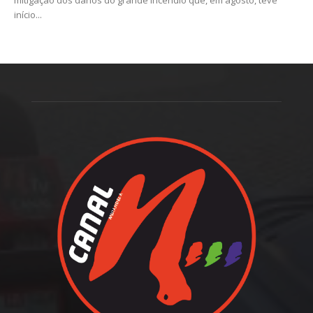
mitigação dos danos do grande incêndio que, em agosto, teve
início...