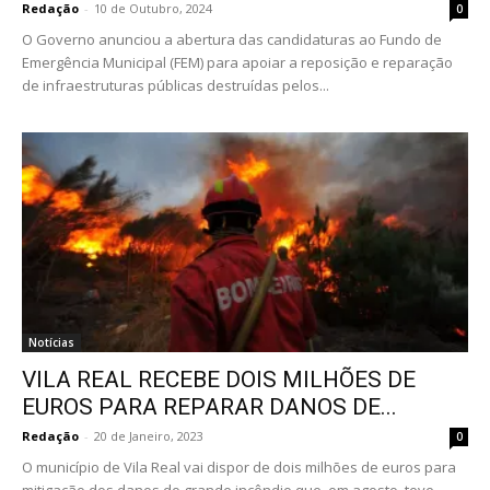
Redação
-
10 de Outubro, 2024
0
O Governo anunciou a abertura das candidaturas ao Fundo de
Emergência Municipal (FEM) para apoiar a reposição e reparação
de infraestruturas públicas destruídas pelos...
Notícias
VILA REAL RECEBE DOIS MILHÕES DE
EUROS PARA REPARAR DANOS DE...
Redação
-
20 de Janeiro, 2023
0
O município de Vila Real vai dispor de dois milhões de euros para