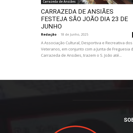
Carrazeda de Ansiães
CARRAZEDA DE ANSIÃES
FESTEJA SÃO JOÃO DIA 23 DE
JUNHO
Redação
-
18 de Junho, 2025
A Associação Cultural, Desportiva e Recreativa dos
Veteranos, em conjunto com a Junta de Freguesia 
Carrazeda de Ansiães, trazem o S. João até...
SO