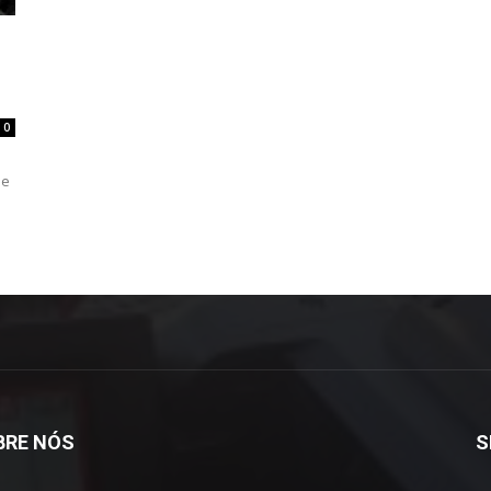
0
de
BRE NÓS
S