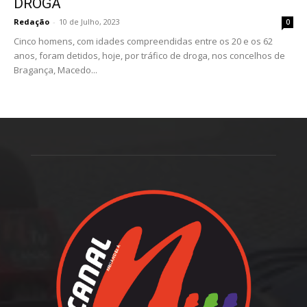
DROGA
Redação
-
10 de Julho, 2023
0
Cinco homens, com idades compreendidas entre os 20 e os 62
anos, foram detidos, hoje, por tráfico de droga, nos concelhos de
Bragança, Macedo...