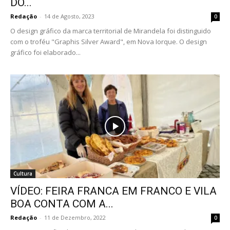
DO...
Redação
-
14 de Agosto, 2023
0
O design gráfico da marca territorial de Mirandela foi distinguido
com o troféu "Graphis Silver Award", em Nova Iorque. O design
gráfico foi elaborado...
Cultura
VÍDEO: FEIRA FRANCA EM FRANCO E VILA
BOA CONTA COM A...
Redação
-
11 de Dezembro, 2022
0