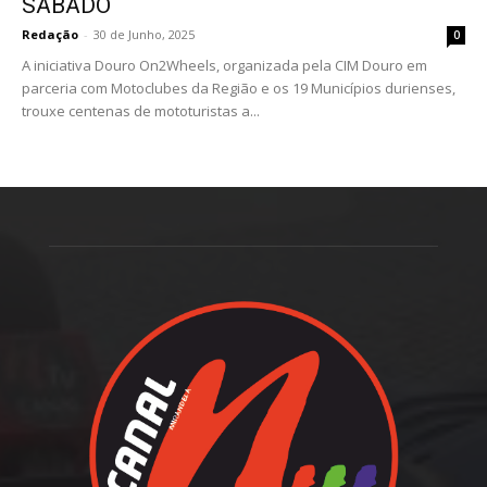
SÁBADO
Redação
-
30 de Junho, 2025
0
A iniciativa Douro On2Wheels, organizada pela CIM Douro em
parceria com Motoclubes da Região e os 19 Municípios durienses,
trouxe centenas de mototuristas a...