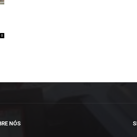
0
BRE NÓS
S