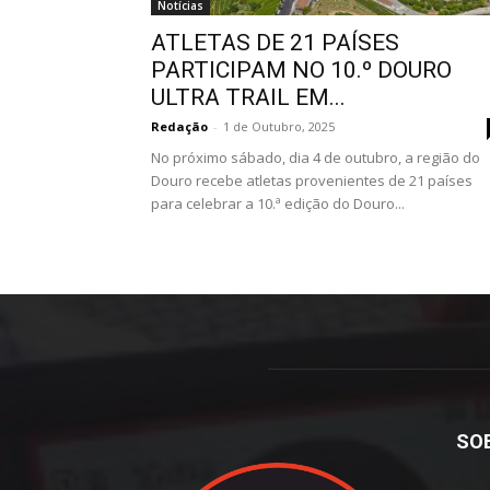
Notícias
ATLETAS DE 21 PAÍSES
PARTICIPAM NO 10.º DOURO
ULTRA TRAIL EM...
Redação
-
1 de Outubro, 2025
No próximo sábado, dia 4 de outubro, a região do
Douro recebe atletas provenientes de 21 países
para celebrar a 10.ª edição do Douro...
SO