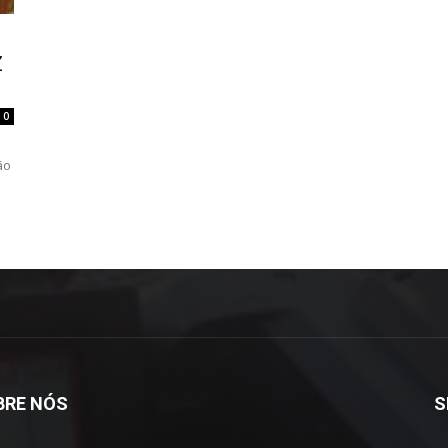
Z
0
ão
BRE NÓS
S