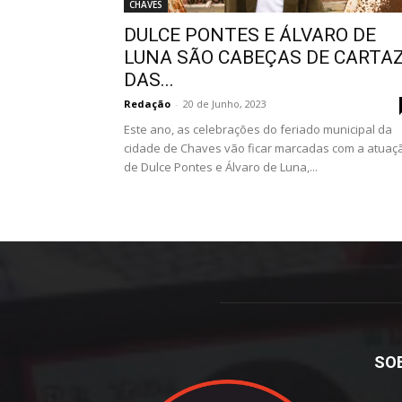
CHAVES
DULCE PONTES E ÁLVARO DE
LUNA SÃO CABEÇAS DE CARTA
DAS...
Redação
-
20 de Junho, 2023
Este ano, as celebrações do feriado municipal da
cidade de Chaves vão ficar marcadas com a atuaç
de Dulce Pontes e Álvaro de Luna,...
SO