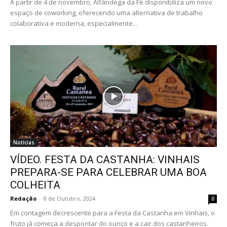
A partir de 4 de novembro, Alfândega da Fé disponibiliza um novo
espaço de coworking, oferecendo uma alternativa de trabalho
colaborativa e moderna, especialmente...
Notícias
VÍDEO. FESTA DA CASTANHA: VINHAIS
PREPARA-SE PARA CELEBRAR UMA BOA
COLHEITA
Redação
-
8 de Outubro, 2024
0
Em contagem decrescente para a Festa da Castanha em Vinhais, o
fruto já começa a despontar do ouriço e a cair dos castanheiros.