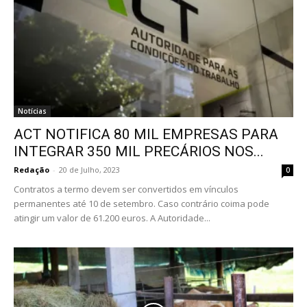
Notícias
ACT NOTIFICA 80 MIL EMPRESAS PARA
INTEGRAR 350 MIL PRECÁRIOS NOS...
Redação
-
20 de Julho, 2023
0
Contratos a termo devem ser convertidos em vínculos
permanentes até 10 de setembro. Caso contrário coima pode
atingir um valor de 61.200 euros. A Autoridade...