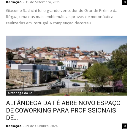
Redação
-
15 de Setembro, 2025
0
Giacomo Sachchi foi o grande vencedor do Grande Prémio da
Régua, uma das mais emblemáticas provas de motonáutica
realizadas em Portugal. A competição decorreu...
Alfândega da Fé
ALFÂNDEGA DA FÉ ABRE NOVO ESPAÇO
DE COWORKING PARA PROFISSIONAIS
DE...
Redação
-
29 de Outubro, 2024
0