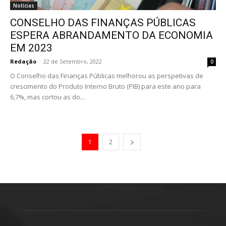
Notícias
CONSELHO DAS FINANÇAS PÚBLICAS
ESPERA ABRANDAMENTO DA ECONOMIA
EM 2023
Redação
-
22 de Setembro, 2022
0
O Conselho das Finanças Públicas melhorou as perspetivas de
crescimento do Produto Interno Bruto (PIB) para este ano para
6,7%, mas cortou as do...
1
2