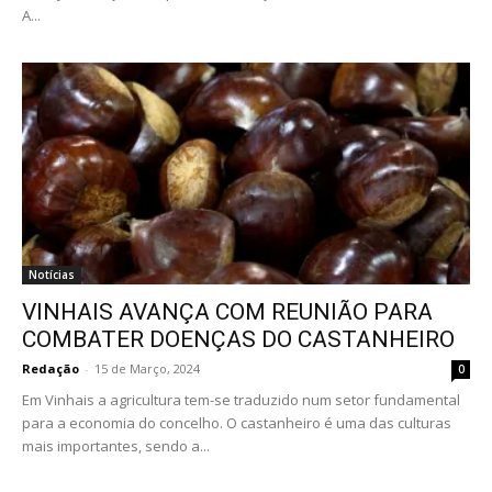
A...
Notícias
VINHAIS AVANÇA COM REUNIÃO PARA
COMBATER DOENÇAS DO CASTANHEIRO
Redação
-
15 de Março, 2024
0
Em Vinhais a agricultura tem-se traduzido num setor fundamental
para a economia do concelho. O castanheiro é uma das culturas
mais importantes, sendo a...