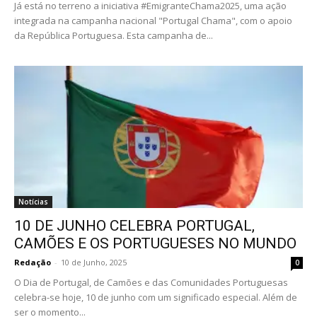
Já está no terreno a iniciativa #EmigranteChama2025, uma ação
integrada na campanha nacional "Portugal Chama", com o apoio
da República Portuguesa. Esta campanha de...
Notícias
10 DE JUNHO CELEBRA PORTUGAL,
CAMÕES E OS PORTUGUESES NO MUNDO
Redação
-
10 de Junho, 2025
0
O Dia de Portugal, de Camões e das Comunidades Portuguesas
celebra-se hoje, 10 de junho com um significado especial. Além de
ser o momento...