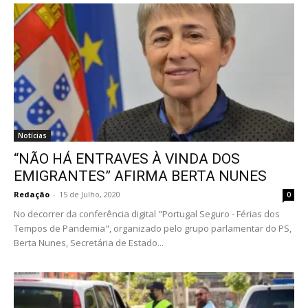
Notícias
“NÃO HÁ ENTRAVES À VINDA DOS
EMIGRANTES” AFIRMA BERTA NUNES
Redação
-
15 de Julho, 2020
0
No decorrer da conferência digital "Portugal Seguro - Férias dos
Tempos de Pandemia", organizado pelo grupo parlamentar do PS,
Berta Nunes, Secretária de Estado...