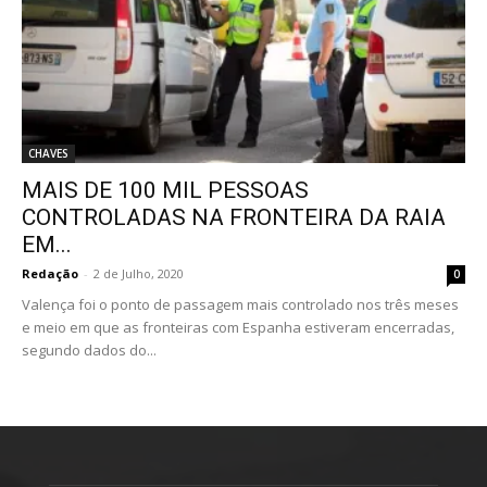
CHAVES
MAIS DE 100 MIL PESSOAS
CONTROLADAS NA FRONTEIRA DA RAIA
EM...
Redação
-
2 de Julho, 2020
0
Valença foi o ponto de passagem mais controlado nos três meses
e meio em que as fronteiras com Espanha estiveram encerradas,
segundo dados do...