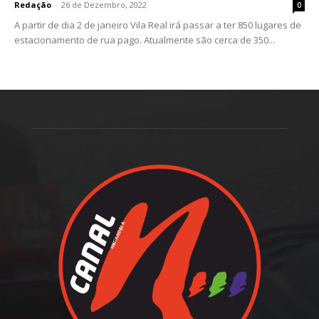
Redação
-
26 de Dezembro, 2022
0
A partir de dia 2 de janeiro Vila Real irá passar a ter 850 lugares de
estacionamento de rua pago. Atualmente são cerca de 350...