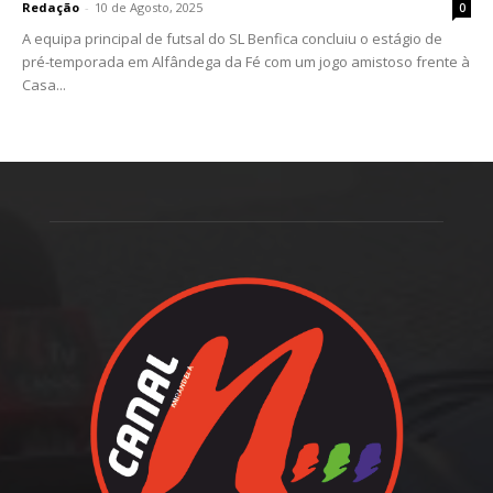
Redação
-
10 de Agosto, 2025
0
A equipa principal de futsal do SL Benfica concluiu o estágio de
pré-temporada em Alfândega da Fé com um jogo amistoso frente à
Casa...