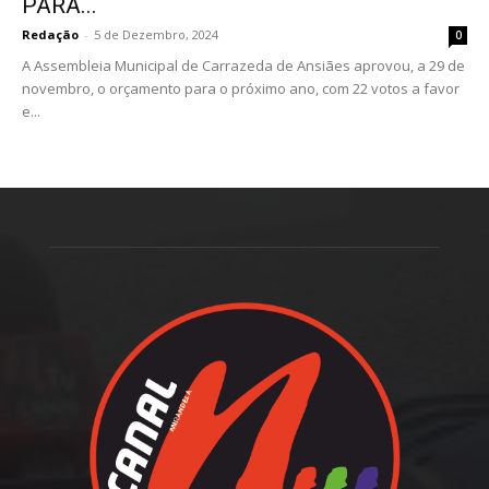
PARA...
Redação
-
5 de Dezembro, 2024
0
A Assembleia Municipal de Carrazeda de Ansiães aprovou, a 29 de
novembro, o orçamento para o próximo ano, com 22 votos a favor
e...