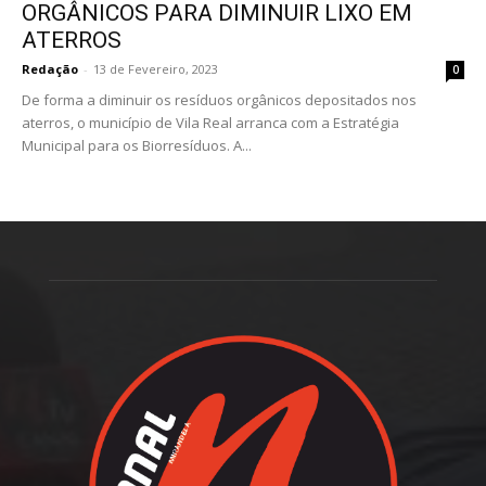
ORGÂNICOS PARA DIMINUIR LIXO EM
ATERROS
Redação
-
13 de Fevereiro, 2023
0
De forma a diminuir os resíduos orgânicos depositados nos
aterros, o município de Vila Real arranca com a Estratégia
Municipal para os Biorresíduos. A...