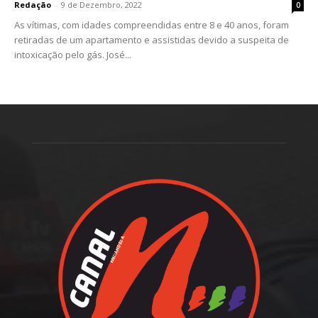
Redação
-
9 de Dezembro, 2022
0
As vítimas, com idades compreendidas entre 8 e 40 anos, foram
retiradas de um apartamento e assistidas devido a suspeita de
intoxicação pelo gás. José...