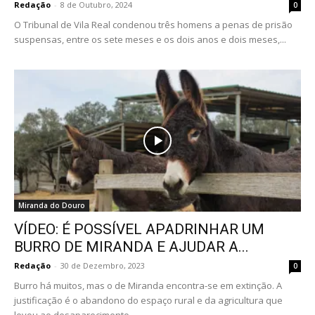
Redação
-
8 de Outubro, 2024
0
O Tribunal de Vila Real condenou três homens a penas de prisão
suspensas, entre os sete meses e os dois anos e dois meses,...
Miranda do Douro
VÍDEO: É POSSÍVEL APADRINHAR UM
BURRO DE MIRANDA E AJUDAR A...
Redação
-
30 de Dezembro, 2023
0
Burro há muitos, mas o de Miranda encontra-se em extinção. A
justificação é o abandono do espaço rural e da agricultura que
levou ao desaparecimento...