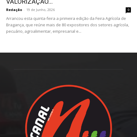
VALORIZAÇÃO...
Redação
-
19 de Junho, 2026
0
Arrancou esta quinta-feira a primeira edição da Feira Agrícola de
Bragança, que reúne mais de 80 expositores dos setores agrícola,
pecuário, agroalimentar, empresarial e...