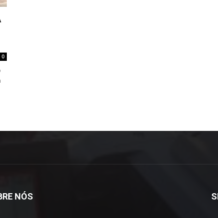
A
0
o
a
BRE NÓS
S