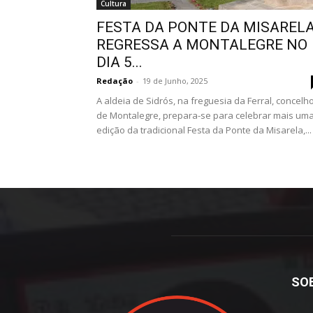
Cultura
FESTA DA PONTE DA MISAREL
REGRESSA A MONTALEGRE NO
DIA 5...
Redação
-
19 de Junho, 2025
A aldeia de Sidrós, na freguesia da Ferral, concelh
de Montalegre, prepara-se para celebrar mais um
edição da tradicional Festa da Ponte da Misarela,...
SO