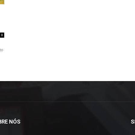
0
to
BRE NÓS
S