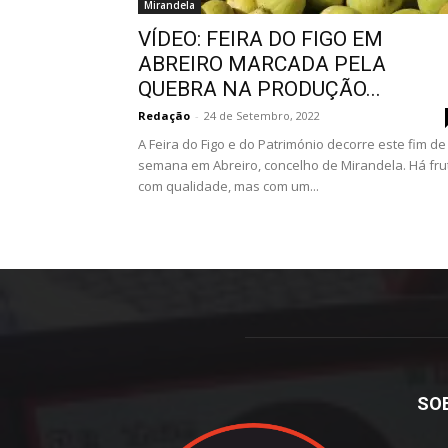
Mirandela
VÍDEO: FEIRA DO FIGO EM
ABREIRO MARCADA PELA
QUEBRA NA PRODUÇÃO...
Redação
-
24 de Setembro, 2022
A Feira do Figo e do Património decorre este fim de
semana em Abreiro, concelho de Mirandela. Há fru
com qualidade, mas com um...
SO