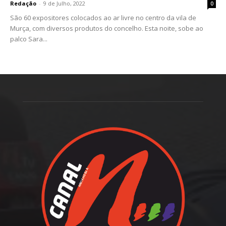
Redação
-
9 de Julho, 2022
0
São 60 expositores colocados ao ar livre no centro da vila de
Murça, com diversos produtos do concelho. Esta noite, sobe ao
palco Sara...