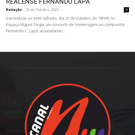
REALENSE FERNANDO LAPA
Redação
-
25 de Outubro, 2025
0
Vai realizar-se este sábado, dia 25 de outubro, às 18h00, no
Espaço Miguel Torga, um concerto de homenagem ao compositor
Fernando C. Lapa, assinalando...