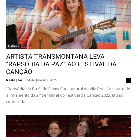
Cultura
ARTISTA TRANSMONTANA LEVA
“RAPSÓDIA DA PAZ” AO FESTIVAL DA
CANÇÃO
Redação
-
24 de Janeiro, 2025
0
“Rapsódia da Paz”, de Emmy Curl, natural de Vila Real, faz parte do
alinhamento da 2.ª semifinal do Festival da Canção 2025. Já são
conhecidas...