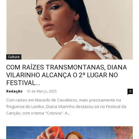
Cultura
COM RAÍZES TRANSMONTANAS, DIANA
VILARINHO ALCANÇA O 2º LUGAR NO
FESTIVAL...
Redação
-
10 de Março, 2025
0
Com raízes em Macedo de Cavaleiros, mais precisamente na
freguesia do Lombo, Diana Vilarinho destacou-se no Festival da
Canção, com o tema "Cotovia". A...