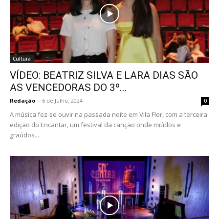
Cultura
VÍDEO: BEATRIZ SILVA E LARA DIAS SÃO
AS VENCEDORAS DO 3º...
Redação
-
6 de Julho, 2024
0
A música fez-se ouvir na passada noite em Vila Flor, com a terceira
edição do Encantar, um festival da canção onde miúdos e
graúdos...