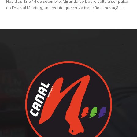
Nos dias 13 e 14 de setembro, Miranda do Douro volta a ser palco
do Festival Meating, um evento que cruza tradição e inovação...