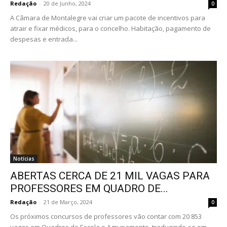
Redação
-
20 de Junho, 2024
0
A Câmara de Montalegre vai criar um pacote de incentivos para
atrair e fixar médicos, para o concelho. Habitação, pagamento de
despesas e entrada...
Notícias
ABERTAS CERCA DE 21 MIL VAGAS PARA
PROFESSORES EM QUADRO DE...
Redação
-
21 de Março, 2024
0
Os próximos concursos de professores vão contar com 20 853
vagas em Quadros de Escola e Agrupamento, traduzindo-se em