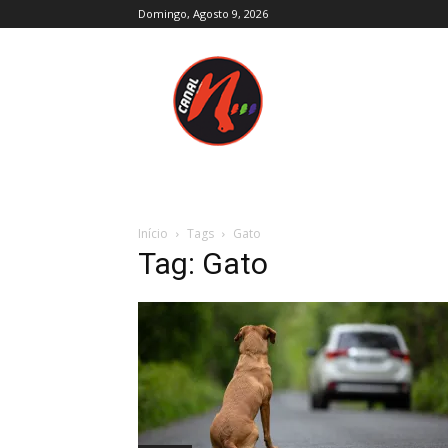
Domingo, Agosto 9, 2026
Canal
N
–
Notícias
–
Trás-
os-
Montes
e
Início
Tags
Gato
Alto
Tag: Gato
Douro