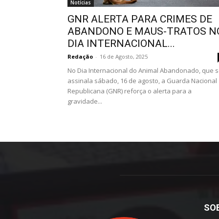
Notícias
GNR ALERTA PARA CRIMES DE
ABANDONO E MAUS-TRATOS N
DIA INTERNACIONAL...
Redação
-
16 de Agosto, 2025
No Dia Internacional do Animal Abandonado, que 
assinala sábado, 16 de agosto, a Guarda Nacional
Republicana (GNR) reforça o alerta para a
gravidade...
SO