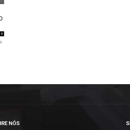
O
0
se
BRE NÓS
S